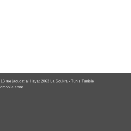
13 rue jaoudat al Hayat 2063 La Soukra - Tunis Tunisie
omobile.store