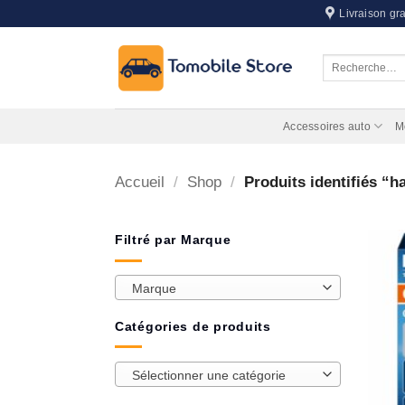
Passer
Livraison gra
au
contenu
Recherche
pour :
Accessoires auto
M
Accueil
/
Shop
/
Produits identifiés “
Filtré par Marque
Marque
Catégories de produits
Sélectionner une catégorie