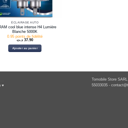
ÉCLAIRAGE AUTO
AM cool blue intense H4 Lumière
Blanche 5000K
0.95 points de fidélité
د.ت
37.90
Ajouter au panier
Tomobile Store SARL 
55033035 -
contact@t
h ♥