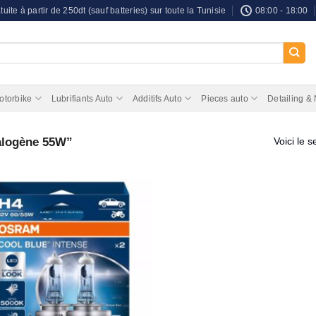
tuite à partir de 250dt (sauf batteries) sur toute la Tunisie
08:00 - 18:00
otorbike
Lubrifiants Auto
Additifs Auto
Pieces auto
Detailing &
halogène 55W”
Voici le s