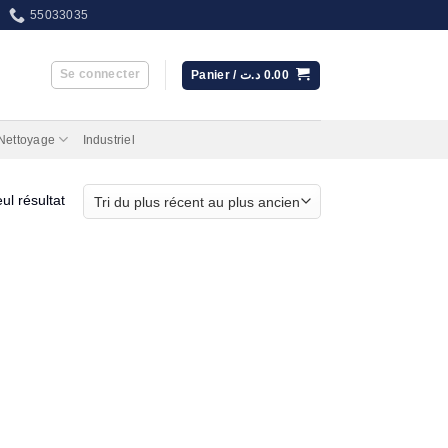
55033035
Se connecter
Panier /
د.ت
0.00
 Nettoyage
Industriel
eul résultat