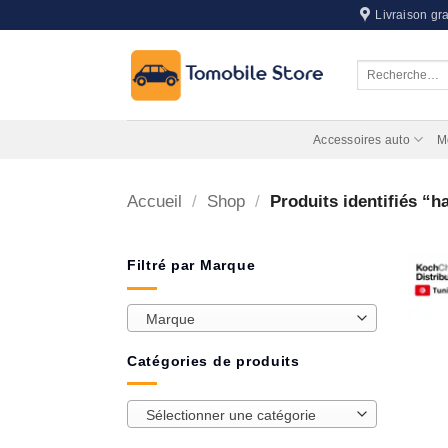
Passer
Livraison gra
au
contenu
Recherche
pour :
Accessoires auto
M
Accueil
/
Shop
/
Produits identifiés “ha
Filtré par Marque
Marque
Catégories de produits
Sélectionner une catégorie