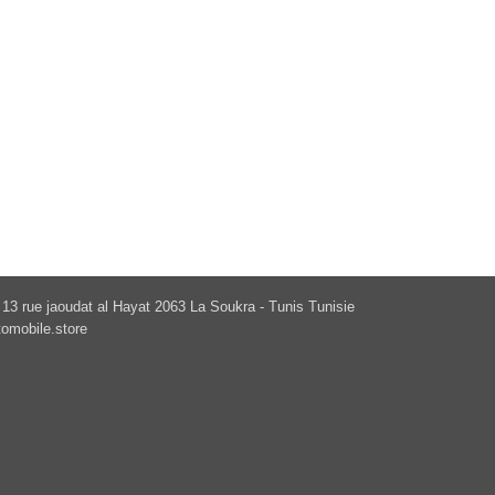
13 rue jaoudat al Hayat 2063 La Soukra - Tunis Tunisie
omobile.store