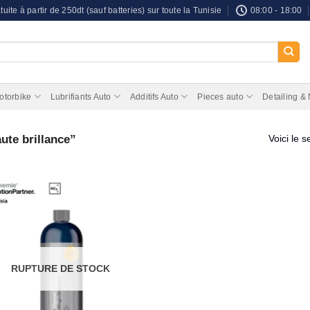
tuite à partir de 250dt (sauf batteries) sur toute la Tunisie
08:00 - 18:00
otorbike
Lubrifiants Auto
Additifs Auto
Pieces auto
Detailing &
ute brillance”
Voici le s
RUPTURE DE STOCK