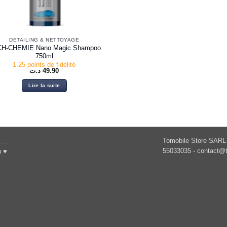
DETAILING & NETTOYAGE
H-CHEMIE Nano Magic Shampoo
750ml
1.25 points de fidélité
د.ت
49.90
Lire la suite
Tomobile Store SARL 
55033035 -
contact@t
h ♥