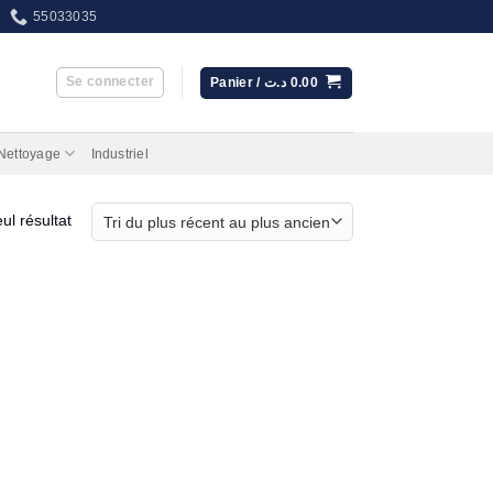
55033035
Se connecter
Panier /
د.ت
0.00
 Nettoyage
Industriel
eul résultat