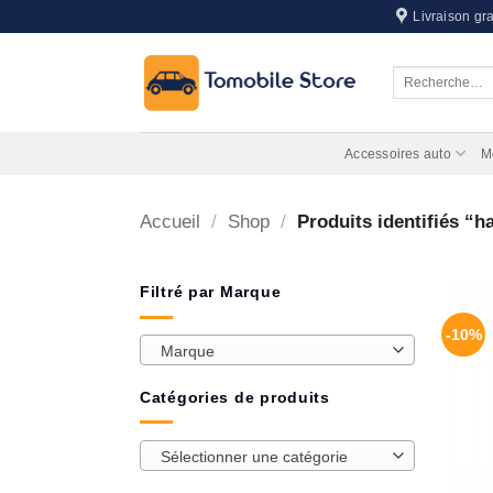
Passer
Livraison gra
au
contenu
Recherche
pour :
Accessoires auto
M
Accueil
/
Shop
/
Produits identifiés “h
Filtré par Marque
-10%
Marque
Catégories de produits
Sélectionner une catégorie