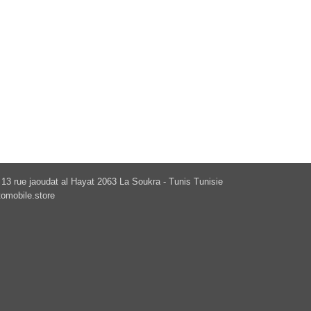
13 rue jaoudat al Hayat 2063 La Soukra - Tunis Tunisie
omobile.store