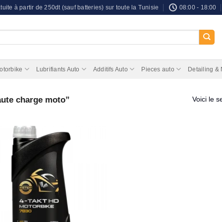
tuite à partir de 250dt (sauf batteries) sur toute la Tunisie
08:00 - 18:00
otorbike
Lubrifiants Auto
Additifs Auto
Pieces auto
Detailing &
aute charge moto”
Voici le s