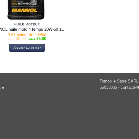
HUILE MOTEUR
OL huile moto 4 temps 20W-50 1L
0.67 points de fidélité
Le
Le
د.ت
30.00
د.ت
26.90
prix
prix
initial
actuel
Ajouter au panier
était :
est :
26.90 د.ت.
30.00 د.ت.
Tomobile Store SARL 
55033035 -
contact@t
h ♥