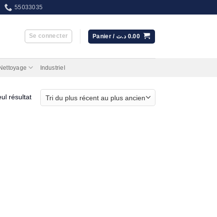
55033035
Se connecter
Panier /
د.ت
0.00
 Nettoyage
Industriel
eul résultat