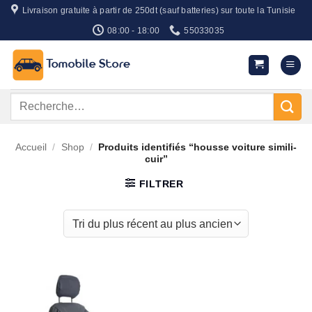
Passer
Livraison gratuite à partir de 250dt (sauf batteries) sur toute la Tunisie
au
08:00 - 18:00
55033035
contenu
Recherche
pour :
Accueil
/
Shop
/
Produits identifiés “housse voiture simili-
cuir”
FILTRER