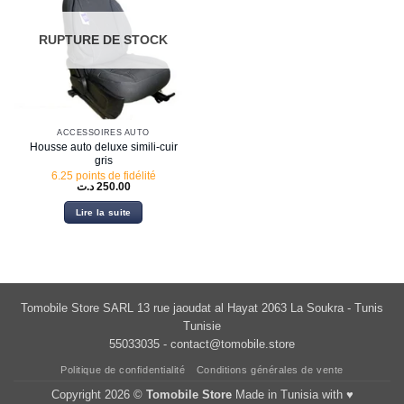
RUPTURE DE STOCK
ACCESSOIRES AUTO
Housse auto deluxe simili-cuir
gris
6.25 points de fidélité
د.ت
250.00
Lire la suite
Tomobile Store SARL 13 rue jaoudat al Hayat 2063 La Soukra - Tunis
Tunisie
55033035 -
contact@tomobile.store
Politique de confidentialité
Conditions générales de vente
Copyright 2026 ©
Tomobile Store
Made in Tunisia with ♥