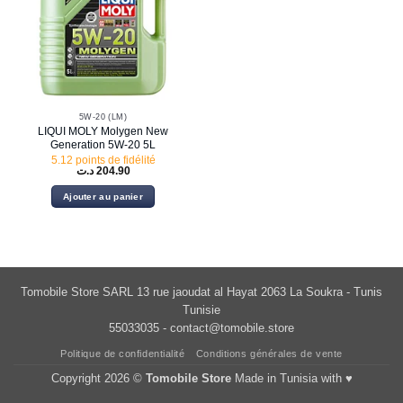
5W-20 (LM)
LIQUI MOLY Molygen New
Generation 5W-20 5L
5.12 points de fidélité
د.ت
204.90
Ajouter au panier
Tomobile Store SARL 13 rue jaoudat al Hayat 2063 La Soukra - Tunis
Tunisie
55033035 -
contact@tomobile.store
Politique de confidentialité
Conditions générales de vente
Copyright 2026 ©
Tomobile Store
Made in Tunisia with ♥