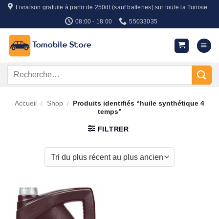
Passer
Livraison gratuite à partir de 250dt (sauf batteries) sur toute la Tunisie
au
08:00 - 18:00
55033035
contenu
Recherche
pour :
Accueil
/
Shop
/
Produits identifiés “huile synthétique 4
temps”
FILTRER