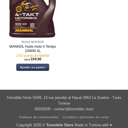
HUILE MOTEUR
MANNOL Huile moto 4 Temps
10W40 4L
2.62 points de fidélité
د.ت
104.90
Ajouter au panier
Tomobile Store SARL 13 rue jaoudat al Hayat 2063 La Soukra - Tunis
Tunisie
55033035 -
contact@tomobile.store
Politique de confidentialité
Conditions générales de vente
Copyright 2026 ©
Tomobile Store
Made in Tunisia with ♥