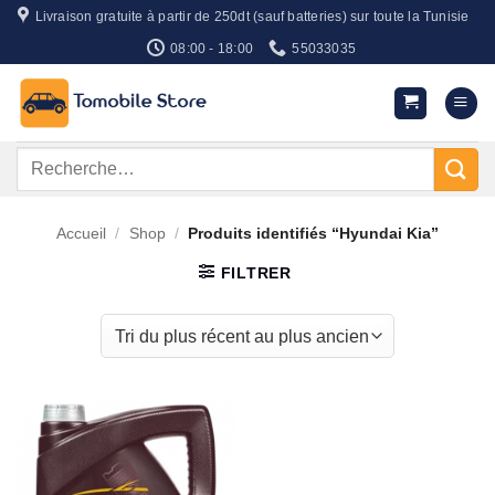
Passer
Livraison gratuite à partir de 250dt (sauf batteries) sur toute la Tunisie
au
08:00 - 18:00
55033035
contenu
Recherche
pour :
Accueil
/
Shop
/
Produits identifiés “Hyundai Kia”
FILTRER