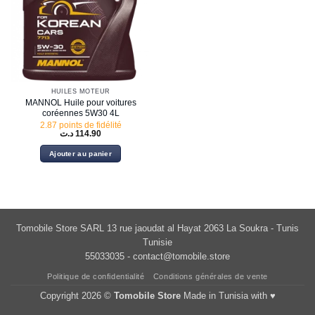
HUILES MOTEUR
MANNOL Huile pour voitures
coréennes 5W30 4L
2.87 points de fidélité
د.ت
114.90
Ajouter au panier
Tomobile Store SARL 13 rue jaoudat al Hayat 2063 La Soukra - Tunis
Tunisie
55033035 -
contact@tomobile.store
Politique de confidentialité
Conditions générales de vente
Copyright 2026 ©
Tomobile Store
Made in Tunisia with ♥