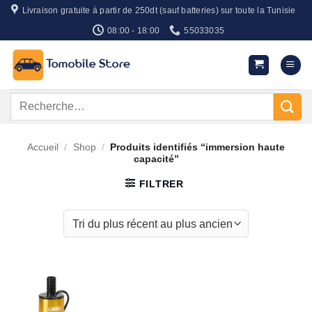
Passer
Livraison gratuite à partir de 250dt (sauf batteries) sur toute la Tunisie
au
08:00 - 18:00
55033035
contenu
Recherche
pour :
Accueil
/
Shop
/
Produits identifiés “immersion haute
capacité”
FILTRER