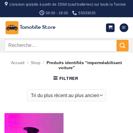
Passer
Livraison gratuite à partir de 250dt (sauf batteries) sur toute la Tunisie
au
08:00 - 18:00
55033035
contenu
Recherche
pour :
Accueil
/
Shop
/
Produits identifiés “imperméabilisant
voiture”
FILTRER