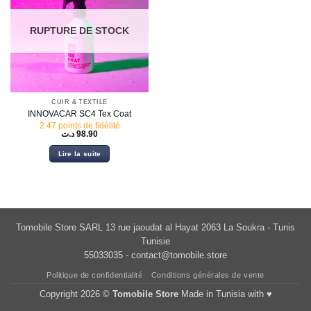
RUPTURE DE STOCK
CUIR & TEXTILE
INNOVACAR SC4 Tex Coat
2.47 points de fidélité
د.ت
98.90
Lire la suite
Tomobile Store SARL 13 rue jaoudat al Hayat 2063 La Soukra - Tunis
Tunisie
55033035 -
contact@tomobile.store
Politique de confidentialité
Conditions générales de vente
Copyright 2026 ©
Tomobile Store
Made in Tunisia with ♥