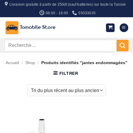
Passer
Livraison gratuite à partir de 250dt (sauf batteries) sur toute la Tunisie
au
08:00 - 18:00
55033035
contenu
Recherche
pour :
Accueil
/
Shop
/
Produits identifiés “jantes endommagées”
FILTRER