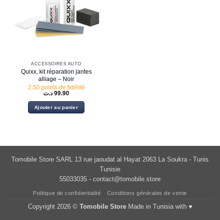
ACCESSOIRES AUTO
Quixx, kit réparation jantes
alliage – Noir
2.50 points de fidélité
د.ت
99.90
Ajouter au panier
Tomobile Store SARL 13 rue jaoudat al Hayat 2063 La Soukra - Tunis
Tunisie
55033035 -
contact@tomobile.store
Politique de confidentialité
Conditions générales de vente
Copyright 2026 ©
Tomobile Store
Made in Tunisia with ♥