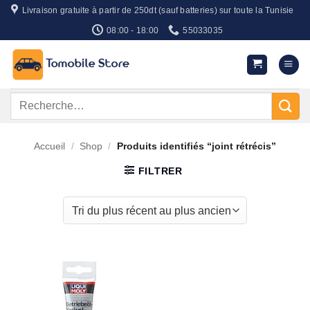
Passer
Livraison gratuite à partir de 250dt (sauf batteries) sur toute la Tunisie
au
08:00 - 18:00
55033035
contenu
Recherche
pour :
Accueil
/
Shop
/
Produits identifiés “joint rétrécis”
FILTRER