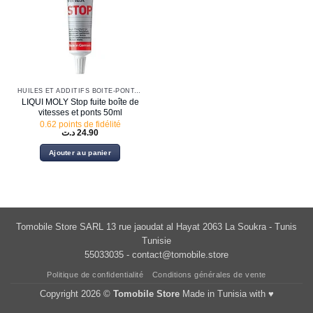
HUILES ET ADDITIFS BOITE-PONT-DIRECTION
LIQUI MOLY Stop fuite boîte de
vitesses et ponts 50ml
0.62 points de fidélité
د.ت
24.90
Ajouter au panier
Tomobile Store SARL 13 rue jaoudat al Hayat 2063 La Soukra - Tunis
Tunisie
55033035 -
contact@tomobile.store
Politique de confidentialité
Conditions générales de vente
Copyright 2026 ©
Tomobile Store
Made in Tunisia with ♥