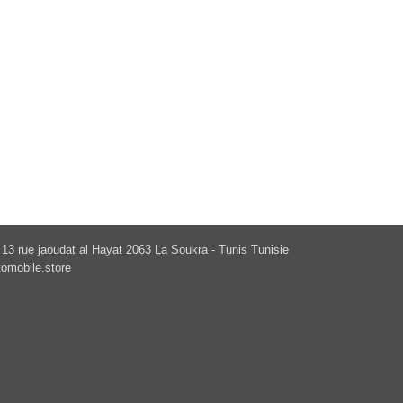
13 rue jaoudat al Hayat 2063 La Soukra - Tunis Tunisie
omobile.store