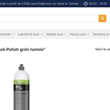
tuite à partir de 250dt (sauf batteries) sur toute la Tunisie
08:00 - 18:00
otorbike
Lubrifiants Auto
Additifs Auto
Pieces auto
Detailing &
ack-Polish grün tunisie”
Voici le s