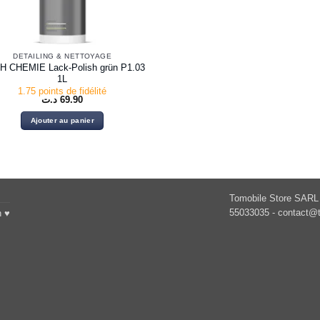
DETAILING & NETTOYAGE
 CHEMIE Lack-Polish grün P1.03
1L
1.75 points de fidélité
د.ت
69.90
Ajouter au panier
Tomobile Store SARL 
55033035 -
contact@t
h ♥