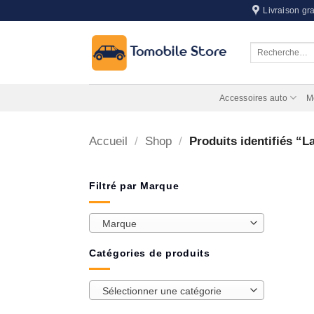
Passer
Livraison gra
au
contenu
Recherche
pour :
Accessoires auto
M
Accueil
/
Shop
/
Produits identifiés “L
Filtré par Marque
Marque
Catégories de produits
Sélectionner une catégorie