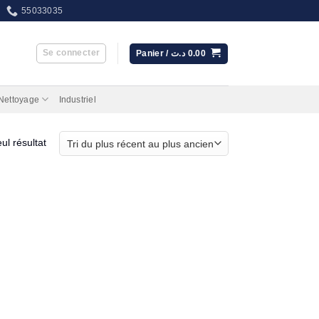
55033035
Se connecter
Panier /
د.ت
0.00
 Nettoyage
Industriel
eul résultat