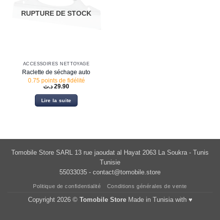
RUPTURE DE STOCK
ACCESSOIRES NETTOYAGE
Raclette de séchage auto
0.75 points de fidélité
د.ت
29.90
Lire la suite
Tomobile Store SARL 13 rue jaoudat al Hayat 2063 La Soukra - Tunis
Tunisie
55033035 -
contact@tomobile.store
Politique de confidentialité
Conditions générales de vente
Copyright 2026 ©
Tomobile Store
Made in Tunisia with ♥