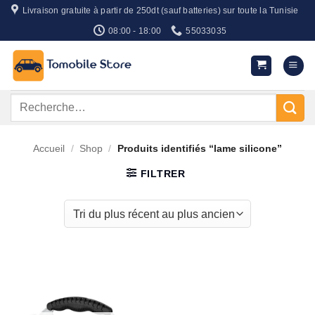
Passer
Livraison gratuite à partir de 250dt (sauf batteries) sur toute la Tunisie
au
08:00 - 18:00
55033035
contenu
Recherche
pour :
Accueil
/
Shop
/
Produits identifiés “lame silicone”
FILTRER