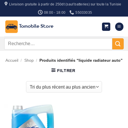
Passer
Livraison gratuite à partir de 250dt (sauf batteries) sur toute la Tunisie
au
08:00 - 18:00
55033035
contenu
Recherche
pour :
Accueil
/
Shop
/
Produits identifiés “liquide radiateur auto”
FILTRER