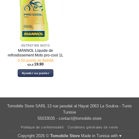
ENTRETIEN MOTO
MANNOL Liquide de
refroidissement Moto pro-cool 1L
0.50 points de fidélité
د.ت
19.90
Ajouter au panier
Tomobile Store SARL 13 rue jaoudat al Hayat 2063 La Soukra - Tunis
Tunisie
55033035 -
contact@tomobile.store
Politique de confidentialité
Conditions générales de vente
Copyright 2026 ©
Tomobile Store
Made in Tunisia with ♥