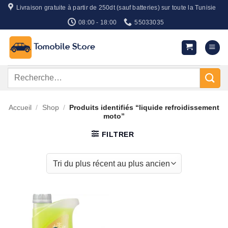
Passer
Livraison gratuite à partir de 250dt (sauf batteries) sur toute la Tunisie
au
08:00 - 18:00
55033035
contenu
Recherche
pour :
Accueil
/
Shop
/
Produits identifiés “liquide refroidissement
moto”
FILTRER