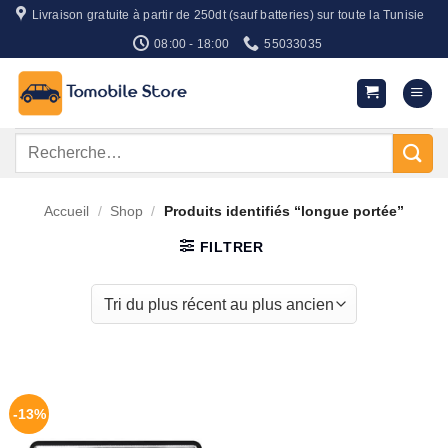
Passer
Livraison gratuite à partir de 250dt (sauf batteries) sur toute la Tunisie
au
08:00 - 18:00
55033035
contenu
Recherche
pour :
Accueil
/
Shop
/
Produits identifiés “longue portée”
FILTRER
-13%