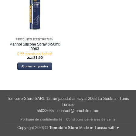
PRODUITS D'ENTRETIEN
Mannol Silicone Spray (450ml)
9963
0.55 points de fidélité
د.ت
21.90
Ajouter au panier
Tomobile Store SARL 13 rue jaoudat al Hayat 2063 La Soukra - Tunis
Tunisie
55033035 -
contact@tomobile.store
Politique de confidentialité
Conditions générales de vente
Copyright 2026 ©
Tomobile Store
Made in Tunisia with ♥