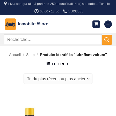
Passer
Livraison gratuite à partir de 250dt (sauf batteries) sur toute la Tunisie
au
08:00 - 18:00
55033035
contenu
Recherche
pour :
Accueil
/
Shop
/
Produits identifiés “lubrifiant voiture”
FILTRER