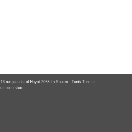
13 rue jaoudat al Hayat 2063 La Soukra - Tunis Tunisie
omobile.store