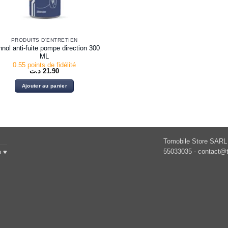
PRODUITS D'ENTRETIEN
nol anti-fuite pompe direction 300
ML
0.55 points de fidélité
د.ت
21.90
Ajouter au panier
Tomobile Store SARL 
55033035 -
contact@t
h ♥