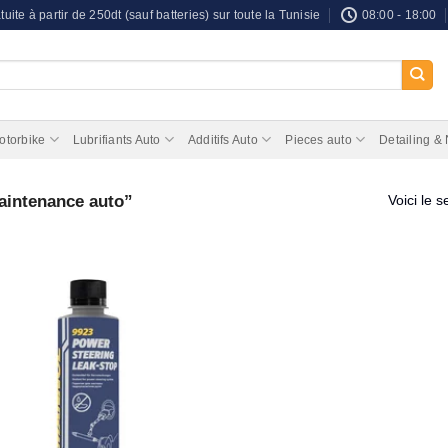
tuite à partir de 250dt (sauf batteries) sur toute la Tunisie
08:00 - 18:00
otorbike
Lubrifiants Auto
Additifs Auto
Pieces auto
Detailing &
aintenance auto”
Voici le s