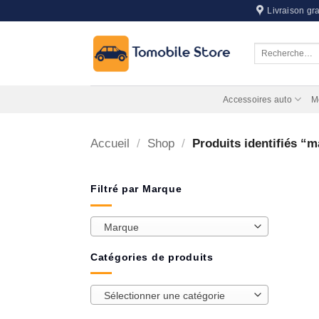
Passer
Livraison gra
au
contenu
Recherche
pour :
Accessoires auto
M
Accueil
/
Shop
/
Produits identifiés “m
Filtré par Marque
Marque
Catégories de produits
Sélectionner une catégorie