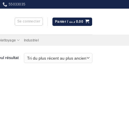
55033035
Se connecter
Panier /
د.ت
0.00
 Nettoyage
Industriel
eul résultat