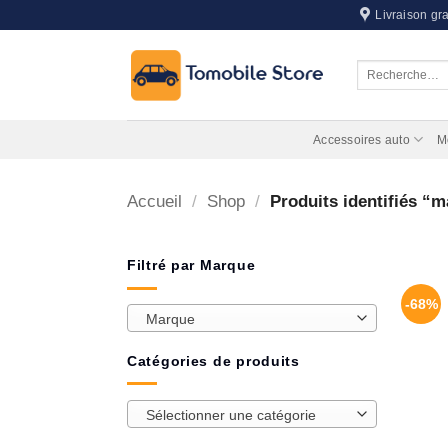
Passer
Livraison gra
au
contenu
Recherche
pour :
Accessoires auto
M
Accueil
/
Shop
/
Produits identifiés “m
Filtré par Marque
-68%
Marque
Catégories de produits
Sélectionner une catégorie