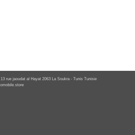
13 rue jaoudat al Hayat 2063 La Soukra - Tunis Tunisie
omobile.store