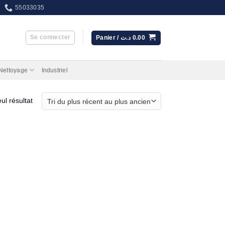
55033035
Se connecter
Panier /
د.ت
0.00
 Nettoyage
Industriel
eul résultat