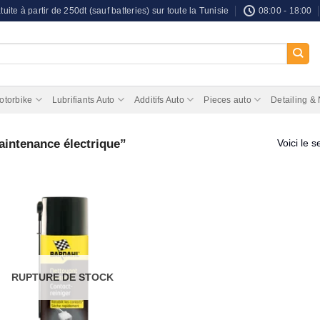
tuite à partir de 250dt (sauf batteries) sur toute la Tunisie
08:00 - 18:00
otorbike
Lubrifiants Auto
Additifs Auto
Pieces auto
Detailing &
aintenance électrique”
Voici le s
RUPTURE DE STOCK