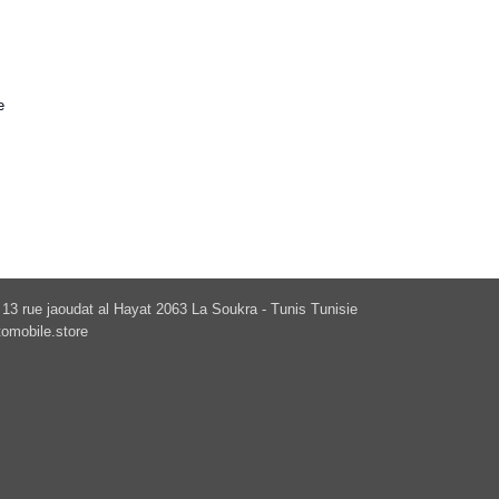
e
13 rue jaoudat al Hayat 2063 La Soukra - Tunis Tunisie
omobile.store