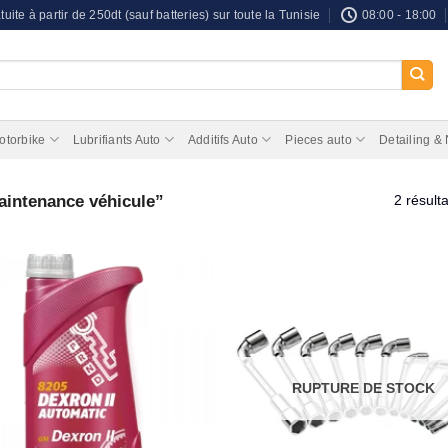
tuite à partir de 250dt (sauf batteries) sur toute la Tunisie
08:00 - 18:00
otorbike
Lubrifiants Auto
Additifs Auto
Pieces auto
Detailing &
aintenance véhicule”
2 résulta
RUPTURE DE STOCK