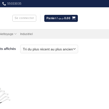
55033035
Se connecter
Panier /
د.ت
0.00
 Nettoyage
Industriel
Trié
ts affichés
du
plus
récent
au
plus
ancien