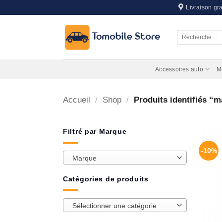
Passer
Livraison gra
au
contenu
Recherche
pour :
Accessoires auto
M
Accueil
/
Shop
/
Produits identifiés “m
Filtré par Marque
-10%
Marque
Catégories de produits
Sélectionner une catégorie