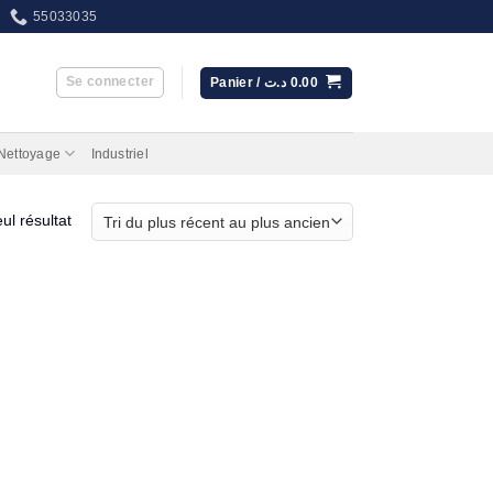
55033035
Se connecter
Panier /
د.ت
0.00
 Nettoyage
Industriel
eul résultat