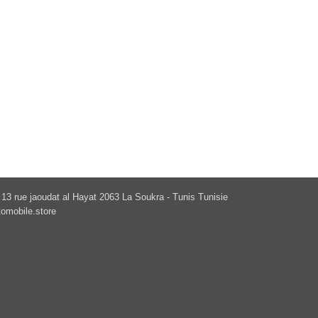
13 rue jaoudat al Hayat 2063 La Soukra - Tunis Tunisie
omobile.store