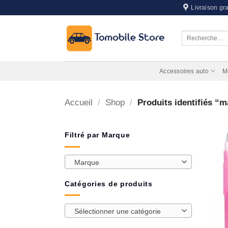
Passer
Livraison gra
au
contenu
Recherche
pour :
Accessoires auto
M
Accueil
/
Shop
/
Produits identifiés “
Filtré par Marque
Marque
Catégories de produits
Sélectionner une catégorie