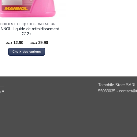
DDITIFS ET LIQUIDES RADIATEUR
NNOL Liquide de refroidissement
G12+
Plage
د.ت
12.90
–
د.ت
39.90
de
prix :
Choix des options
12.90 د.ت
à
Ce
39.90 د.ت
produit
a
plusieurs
variations.
Tomobile Store SARL 
Les
55033035 -
contact@t
h ♥
options
peuvent
être
choisies
sur
la
page