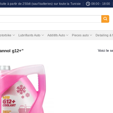
tuite à partir de 250dt (sauf batteries) sur toute la Tunisie
08:00 - 18:00
otorbike
Lubrifiants Auto
Additifs Auto
Pieces auto
Detailing &
mannol g12+”
Voici le s