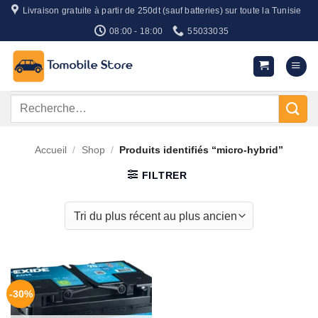
Passer
Livraison gratuite à partir de 250dt (sauf batteries) sur toute la Tunisie
au
08:00 - 18:00
55033035
contenu
Recherche
pour :
Accueil
/
Shop
/
Produits identifiés “micro-hybrid”
FILTRER
-30%