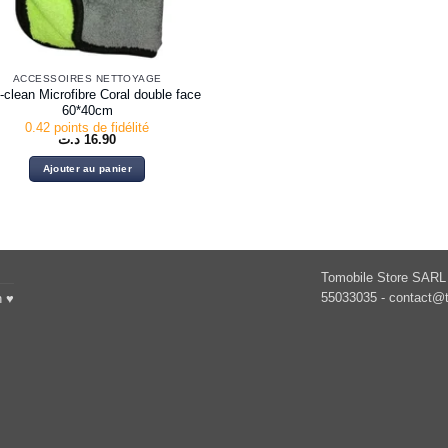
ACCESSOIRES NETTOYAGE
-clean Microfibre Coral double face
60*40cm
0.42 points de fidélité
د.ت
16.90
Ajouter au panier
Tomobile Store SARL 
55033035 -
contact@t
h ♥