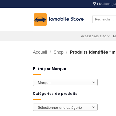
Passer
Livraison gra
au
contenu
Recherche
pour :
Accessoires auto
M
Accueil
/
Shop
/
Produits identifiés “m
Filtré par Marque
Marque
Catégories de produits
Sélectionner une catégorie