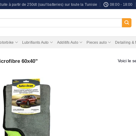
tuite à partir de 250dt (sauf batteries) sur toute la Tunisie
08:00 - 18:00
otorbike
Lubrifiants Auto
Additifs Auto
Pieces auto
Detailing &
icrofibre 60x40”
Voici le s