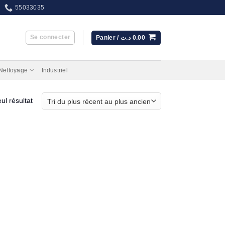
55033035
Se connecter
Panier /
د.ت
0.00
 Nettoyage
Industriel
eul résultat