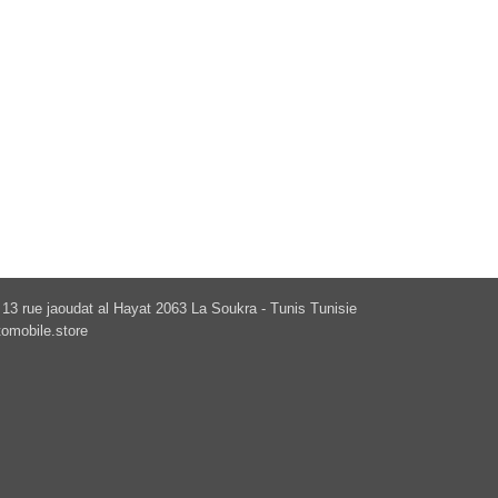
13 rue jaoudat al Hayat 2063 La Soukra - Tunis Tunisie
omobile.store