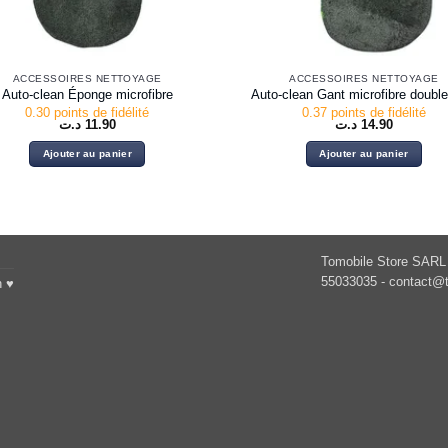
ACCESSOIRES NETTOYAGE
ACCESSOIRES NETTOYAGE
Auto-clean Éponge microfibre
Auto-clean Gant microfibre double
0.30 points de fidélité
0.37 points de fidélité
د.ت
11.90
د.ت
14.90
Ajouter au panier
Ajouter au panier
Tomobile Store SARL 
55033035 -
contact@t
h ♥