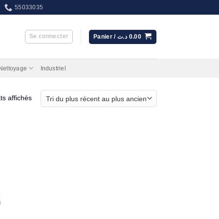
55033035
Se connecter
Panier /
د.ت
0.00
 Nettoyage
Industriel
Trié
ts affichés
du
plus
récent
au
plus
ancien