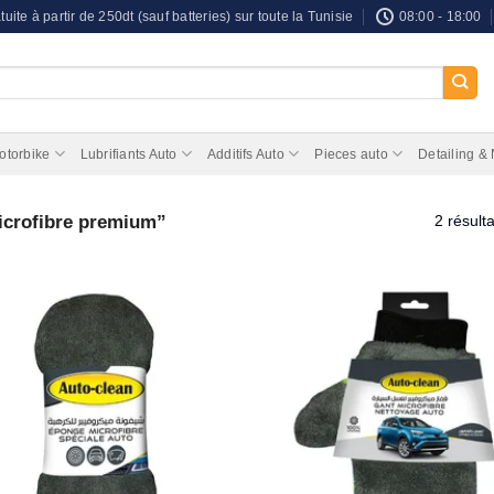
tuite à partir de 250dt (sauf batteries) sur toute la Tunisie
08:00 - 18:00
otorbike
Lubrifiants Auto
Additifs Auto
Pieces auto
Detailing &
microfibre premium”
2 résulta