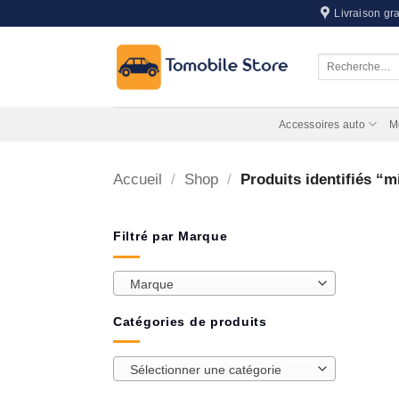
Passer
Livraison gra
au
contenu
Recherche
pour :
Accessoires auto
M
Accueil
/
Shop
/
Produits identifiés “
Filtré par Marque
Marque
Catégories de produits
Sélectionner une catégorie