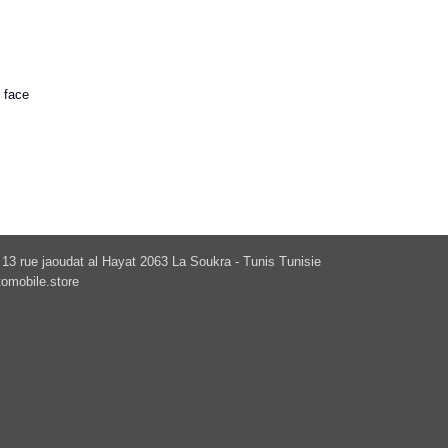
 face
13 rue jaoudat al Hayat 2063 La Soukra - Tunis Tunisie
omobile.store