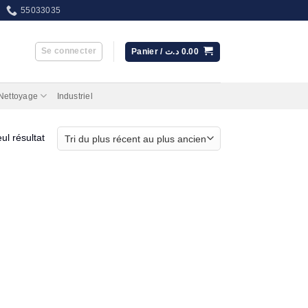
55033035
Se connecter
Panier /
د.ت
0.00
 Nettoyage
Industriel
eul résultat