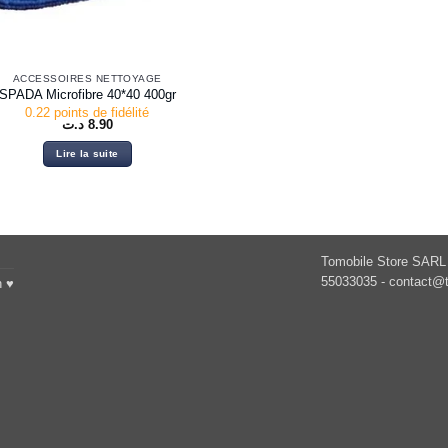
ACCESSOIRES NETTOYAGE
SPADA Microfibre 40*40 400gr
0.22 points de fidélité
د.ت
8.90
Lire la suite
Tomobile Store SARL 
55033035 -
contact@t
h ♥