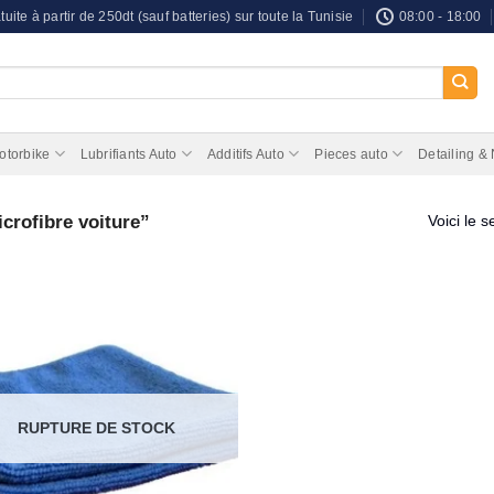
tuite à partir de 250dt (sauf batteries) sur toute la Tunisie
08:00 - 18:00
otorbike
Lubrifiants Auto
Additifs Auto
Pieces auto
Detailing &
icrofibre voiture”
Voici le s
RUPTURE DE STOCK