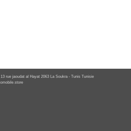
13 rue jaoudat al Hayat 2063 La Soukra - Tunis Tunisie
omobile.store