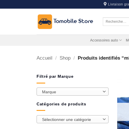
Passer
Livraison gra
au
contenu
Recherche
pour :
Accessoires auto
M
Accueil
/
Shop
/
Produits identifiés “m
Filtré par Marque
Marque
Catégories de produits
Sélectionner une catégorie