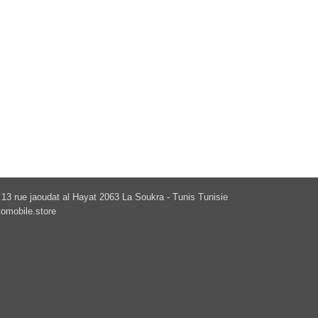
13 rue jaoudat al Hayat 2063 La Soukra - Tunis Tunisie
omobile.store