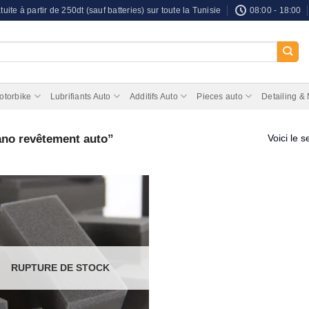
tuite à partir de 250dt (sauf batteries) sur toute la Tunisie
08:00 - 18:00
otorbike
Lubrifiants Auto
Additifs Auto
Pieces auto
Detailing &
ano revêtement auto”
Voici le s
RUPTURE DE STOCK