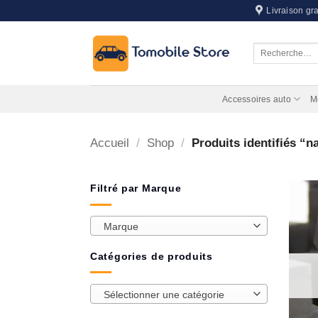
Passer
Livraison gra
au
contenu
Recherche
pour :
Accessoires auto
M
Accueil
/
Shop
/
Produits identifiés “n
Filtré par Marque
Marque
Catégories de produits
Sélectionner une catégorie