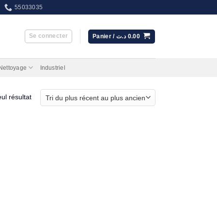
55033035
Se connecter
Panier /
د.ت
0.00
 Nettoyage
Industriel
eul résultat