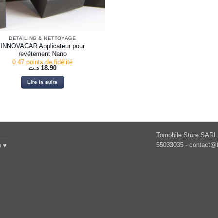
DETAILING & NETTOYAGE
INNOVACAR Applicateur pour
revétement Nano
0.47 points de fidélité
د.ت
18.90
Lire la suite
Tomobile Store SARL 
55033035 -
contact@t
h ♥