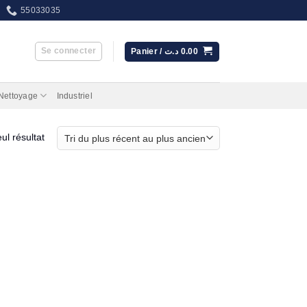
55033035
Se connecter
Panier /
د.ت
0.00
 Nettoyage
Industriel
eul résultat