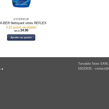
EXTÉRIEUR
A-BER Nettoyant vitres REFLEX
0.62 points de fidélité
د.ت
24.90
Ajouter au panier
Tomobile Store SARL 
55033035 -
contact@t
h ♥