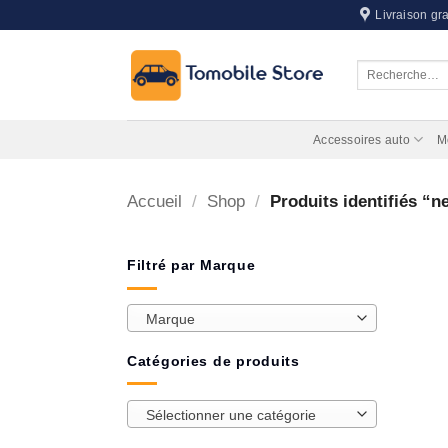
Passer
Livraison gra
au
contenu
Recherche
pour :
Accessoires auto
M
Accueil
/
Shop
/
Produits identifiés “n
Filtré par Marque
Marque
Catégories de produits
Sélectionner une catégorie