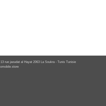
13 rue jaoudat al Hayat 2063 La Soukra - Tunis Tunisie
omobile.store