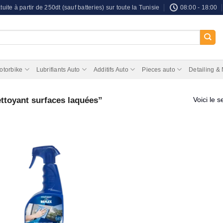
tuite à partir de 250dt (sauf batteries) sur toute la Tunisie
08:00 - 18:00
otorbike
Lubrifiants Auto
Additifs Auto
Pieces auto
Detailing &
ettoyant surfaces laquées”
Voici le s