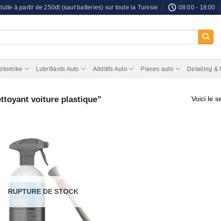
tuite à partir de 250dt (sauf batteries) sur toute la Tunisie
08:00 - 18:00
otorbike
Lubrifiants Auto
Additifs Auto
Pieces auto
Detailing &
ttoyant voiture plastique”
Voici le s
RUPTURE DE STOCK