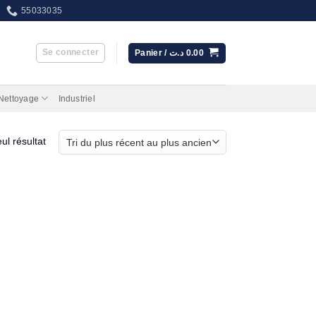
55033035
Se connecter
Panier /
د.ت
0.00
 Nettoyage
Industriel
eul résultat