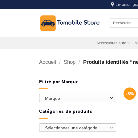
Passer
Livraison gra
au
contenu
Recherche
pour :
Accessoires auto
M
Accueil
/
Shop
/
Produits identifiés “ne
Filtré par Marque
-8%
Marque
Catégories de produits
Sélectionner une catégorie