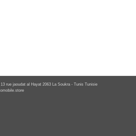
13 rue jaoudat al Hayat 2063 La Soukra - Tunis Tunisie
omobile.store