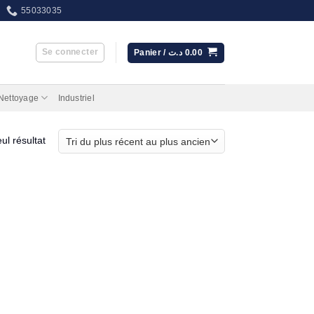
55033035
Se connecter
Panier /
د.ت
0.00
 Nettoyage
Industriel
eul résultat