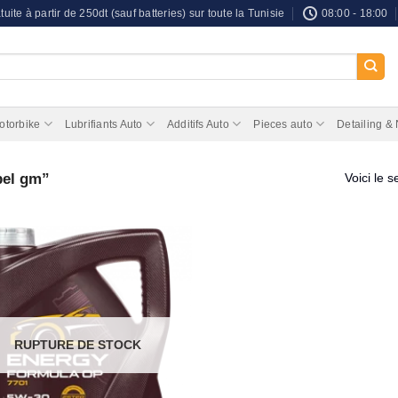
tuite à partir de 250dt (sauf batteries) sur toute la Tunisie
08:00 - 18:00
otorbike
Lubrifiants Auto
Additifs Auto
Pieces auto
Detailing &
pel gm”
Voici le s
RUPTURE DE STOCK