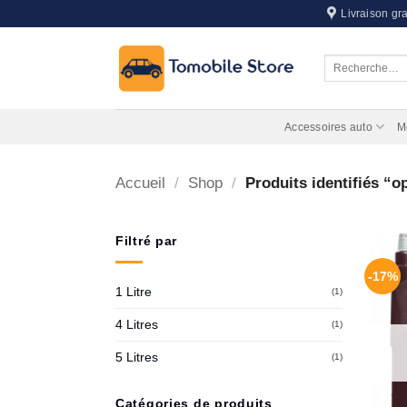
Passer
Livraison gra
au
contenu
Recherche
pour :
Accessoires auto
M
Accueil
/
Shop
/
Produits identifiés “o
Filtré par
-17%
1 Litre
(1)
4 Litres
(1)
5 Litres
(1)
Catégories de produits