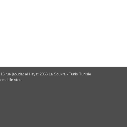
13 rue jaoudat al Hayat 2063 La Soukra - Tunis Tunisie
omobile.store