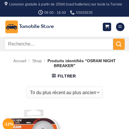
Passer
Livraison gratuite à partir de 250dt (sauf batteries) sur toute la Tunisie
au
08:00 - 18:00
55033035
contenu
Recherche
pour :
Accueil
/
Shop
/
Produits identifiés “OSRAM NIGHT
BREAKER”
FILTRER
-12%