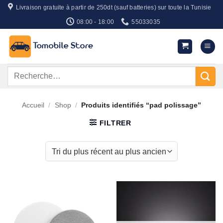
Passer
Livraison gratuite à partir de 250dt (sauf batteries) sur toute la Tunisie
au
08:00 - 18:00
55033035
contenu
Recherche
pour :
Accueil
/
Shop
/
Produits identifiés “pad polissage”
FILTRER