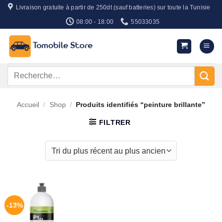
Passer
Livraison gratuite à partir de 250dt (sauf batteries) sur toute la Tunisie
au
08:00 - 18:00
55033035
contenu
Recherche
pour :
Accueil
/
Shop
/
Produits identifiés “peinture brillante”
FILTRER
-13%