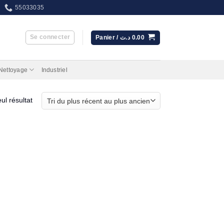
55033035
Se connecter
Panier /
د.ت
0.00
 Nettoyage
Industriel
eul résultat