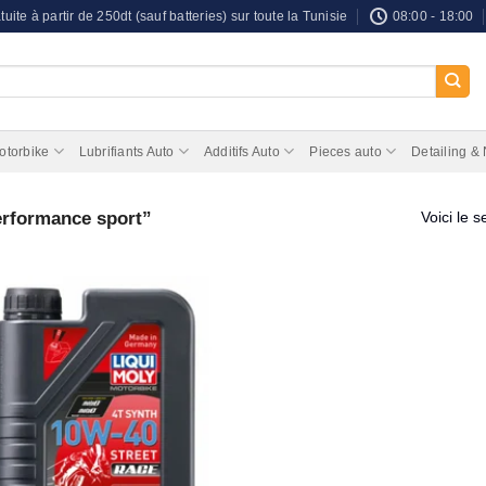
tuite à partir de 250dt (sauf batteries) sur toute la Tunisie
08:00 - 18:00
otorbike
Lubrifiants Auto
Additifs Auto
Pieces auto
Detailing &
erformance sport”
Voici le s