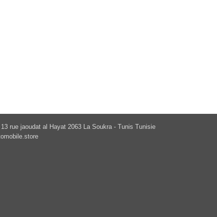
13 rue jaoudat al Hayat 2063 La Soukra - Tunis Tunisie
omobile.store