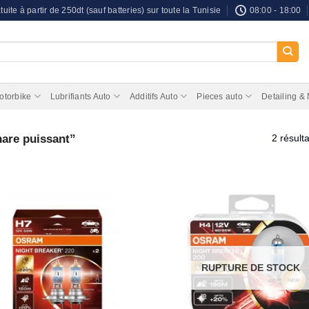
tuite à partir de 250dt (sauf batteries) sur toute la Tunisie
08:00 - 18:00
otorbike
Lubrifiants Auto
Additifs Auto
Pieces auto
Detailing &
hare puissant”
2 résulta
RUPTURE DE STOCK