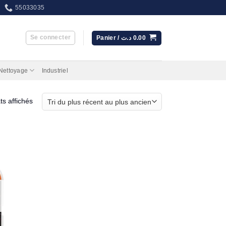
55033035
Se connecter
Panier /
د.ت
0.00
 Nettoyage
Industriel
Trié
ts affichés
du
plus
récent
au
plus
ancien