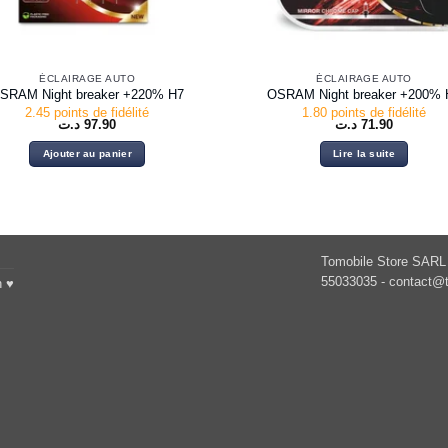
ÉCLAIRAGE AUTO
ÉCLAIRAGE AUTO
SRAM Night breaker +220% H7
OSRAM Night breaker +200% 
2.45 points de fidélité
1.80 points de fidélité
د.ت
97.90
د.ت
71.90
Ajouter au panier
Lire la suite
Tomobile Store SARL 
55033035 -
contact@t
h ♥