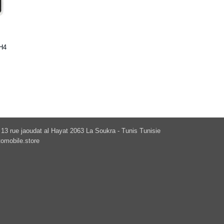
H4
13 rue jaoudat al Hayat 2063 La Soukra - Tunis Tunisie
omobile.store