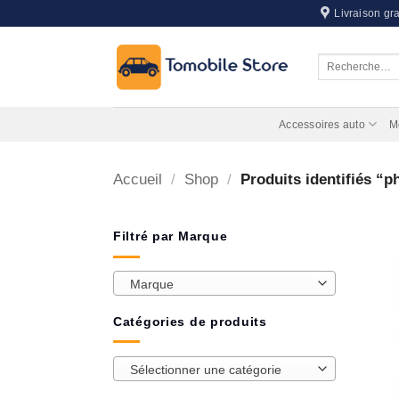
Passer
Livraison gra
au
contenu
Recherche
pour :
Accessoires auto
M
Accueil
/
Shop
/
Produits identifiés “p
Filtré par Marque
Marque
Catégories de produits
Sélectionner une catégorie