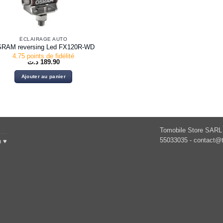
ÉCLAIRAGE AUTO
RAM reversing Led FX120R-WD
4.75 points de fidélité
د.ت
189.90
Ajouter au panier
Tomobile Store SARL 
55033035 -
contact@t
h ♥