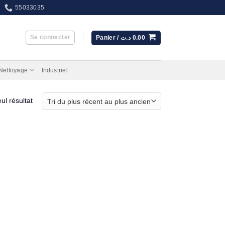
55033035
Se connecter
Panier /
د.ت
0.00
 Nettoyage
Industriel
eul résultat