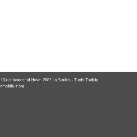
13 rue jaoudat al Hayat 2063 La Soukra - Tunis Tunisie
omobile.store