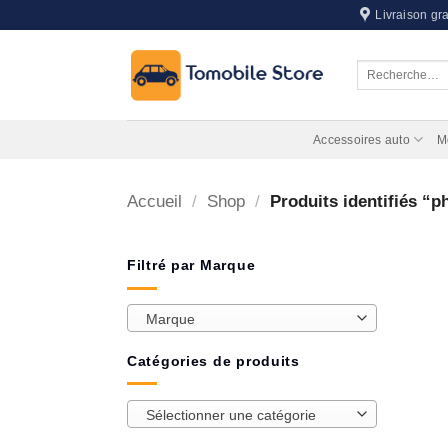
Passer
Livraison gra
au
contenu
Recherche
pour :
Accessoires auto
M
Accueil
/
Shop
/
Produits identifiés “p
Filtré par Marque
Marque
Catégories de produits
Sélectionner une catégorie