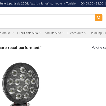
tuite à partir de 250dt (sauf batteries) sur toute la Tunisie
08:00 - 18:00
otorbike
Lubrifiants Auto
Additifs Auto
Pieces auto
Detailing &
hare recul performant”
Voici le s