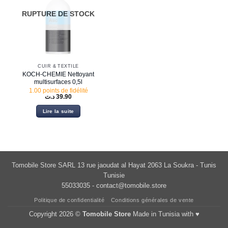
RUPTURE DE STOCK
CUIR & TEXTILE
KOCH-CHEMIE Nettoyant
multisurfaces 0,5l
1.00 points de fidélité
د.ت
39.90
Lire la suite
Tomobile Store SARL 13 rue jaoudat al Hayat 2063 La Soukra - Tunis
Tunisie
55033035 -
contact@tomobile.store
Politique de confidentialité
Conditions générales de vente
Copyright 2026 ©
Tomobile Store
Made in Tunisia with ♥