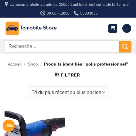
Passer
Livraison gratuite à partir de 250dt (sauf batteries) sur toute la Tunisie
au
08:00 - 18:00
55033035
contenu
Recherche
pour :
Accueil
/
Shop
/
Produits identifiés “polis professionnel”
FILTRER
-6%