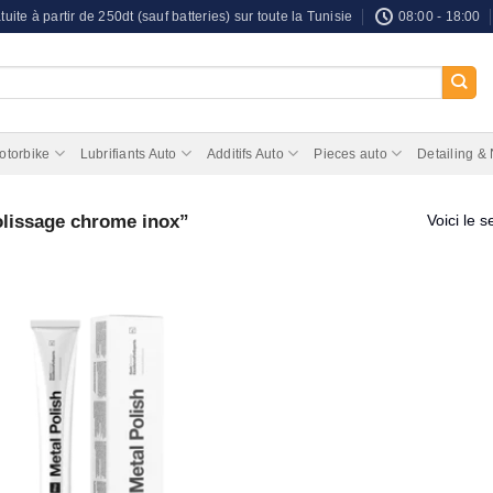
tuite à partir de 250dt (sauf batteries) sur toute la Tunisie
08:00 - 18:00
otorbike
Lubrifiants Auto
Additifs Auto
Pieces auto
Detailing &
olissage chrome inox”
Voici le s