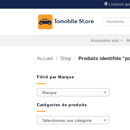
Passer
Livraison gra
au
contenu
Recherche
pour :
Accessoires auto
M
Accueil
/
Shop
/
Produits identifiés “p
Filtré par Marque
Marque
Catégories de produits
Sélectionner une catégorie