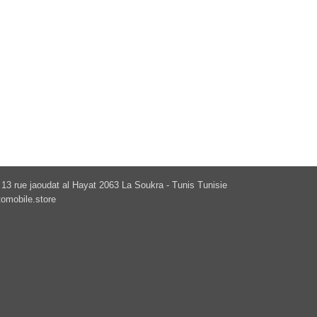
13 rue jaoudat al Hayat 2063 La Soukra - Tunis Tunisie
omobile.store