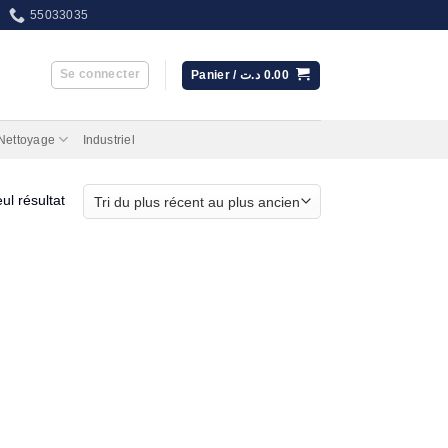
55033035
Se connecter
Panier /
د.ت
0.00
 Nettoyage
Industriel
eul résultat