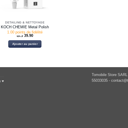
DETAILING & NETTOYAGE
KOCH CHEMIE Metal Polish
1.00 points de fidélité
د.ت
39.90
Ajouter au panier
Tomobile Store SARL 
55033035 -
contact@t
h ♥