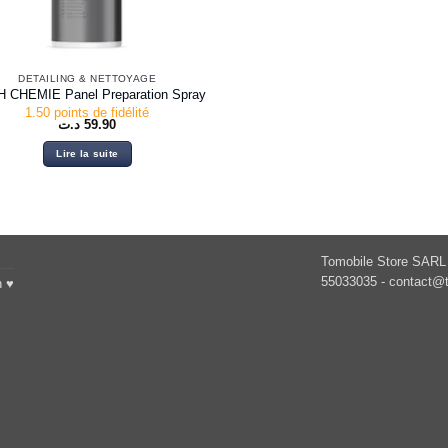
DETAILING & NETTOYAGE
 CHEMIE Panel Preparation Spray
1.50 points de fidélité
د.ت
59.90
Lire la suite
Tomobile Store SARL 
55033035 -
contact@t
h ♥