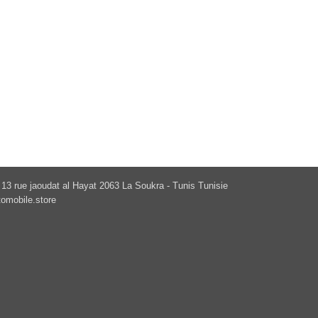
13 rue jaoudat al Hayat 2063 La Soukra - Tunis Tunisie
omobile.store