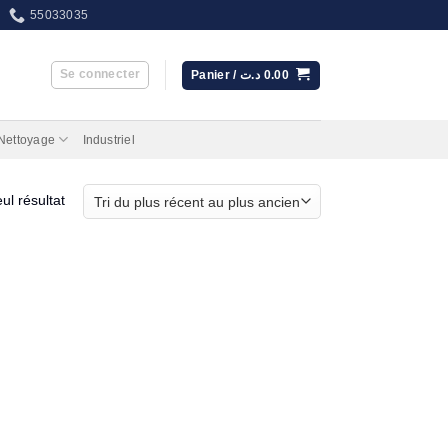
55033035
Se connecter
Panier /
د.ت
0.00
 Nettoyage
Industriel
eul résultat