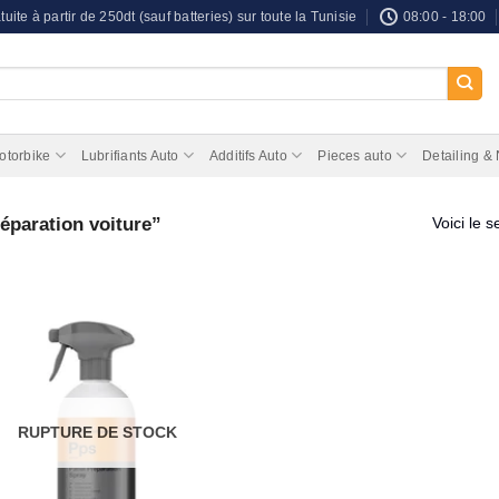
tuite à partir de 250dt (sauf batteries) sur toute la Tunisie
08:00 - 18:00
otorbike
Lubrifiants Auto
Additifs Auto
Pieces auto
Detailing &
réparation voiture”
Voici le s
RUPTURE DE STOCK