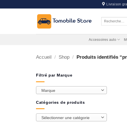
Passer
Livraison gra
au
contenu
Recherche
pour :
Accessoires auto
M
Accueil
/
Shop
/
Produits identifiés “p
Filtré par Marque
Marque
Catégories de produits
Sélectionner une catégorie