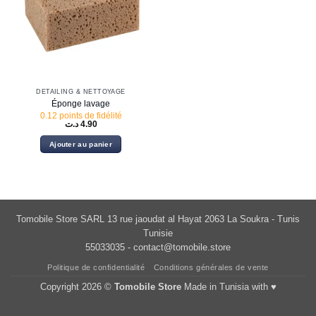
DETAILING & NETTOYAGE
Éponge lavage
0.12 points de fidélité
د.ت
4.90
Ajouter au panier
Tomobile Store SARL 13 rue jaoudat al Hayat 2063 La Soukra - Tunis
Tunisie
55033035 -
contact@tomobile.store
Politique de confidentialité
Conditions générales de vente
Copyright 2026 ©
Tomobile Store
Made in Tunisia with ♥