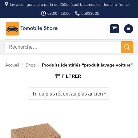
Passer
Livraison gratuite à partir de 250dt (sauf batteries) sur toute la Tunisie
au
08:00 - 18:00
55033035
contenu
Recherche
pour :
Accueil
/
Shop
/
Produits identifiés “produit lavage voiture”
FILTRER