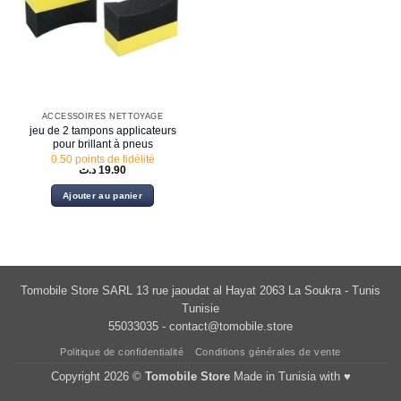
ACCESSOIRES NETTOYAGE
jeu de 2 tampons applicateurs
pour brillant à pneus
0.50 points de fidélité
د.ت
19.90
Ajouter au panier
Tomobile Store SARL 13 rue jaoudat al Hayat 2063 La Soukra - Tunis
Tunisie
55033035 -
contact@tomobile.store
Politique de confidentialité
Conditions générales de vente
Copyright 2026 ©
Tomobile Store
Made in Tunisia with ♥