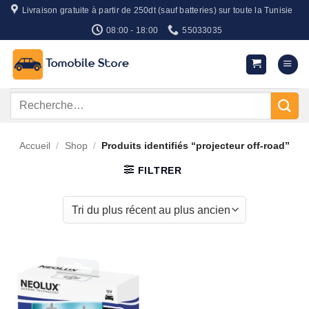
Passer
Livraison gratuite à partir de 250dt (sauf batteries) sur toute la Tunisie
au
08:00 - 18:00
55033035
contenu
Recherche
pour :
Accueil
/
Shop
/
Produits identifiés “projecteur off-road”
FILTRER