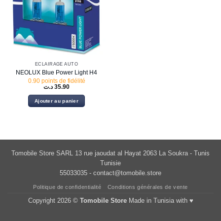
ÉCLAIRAGE AUTO
NEOLUX Blue Power Light H4
0.90 points de fidélité
د.ت
35.90
Ajouter au panier
Tomobile Store SARL 13 rue jaoudat al Hayat 2063 La Soukra - Tunis
Tunisie
55033035 -
contact@tomobile.store
Politique de confidentialité
Conditions générales de vente
Copyright 2026 ©
Tomobile Store
Made in Tunisia with ♥