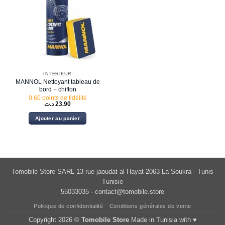
INTÉRIEUR
MANNOL Nettoyant tableau de
bord + chiffon
0.60 points de fidélité
د.ت
23.90
Ajouter au panier
Tomobile Store SARL 13 rue jaoudat al Hayat 2063 La Soukra - Tunis
Tunisie
55033035 -
contact@tomobile.store
Politique de confidentialité
Conditions générales de vente
Copyright 2026 ©
Tomobile Store
Made in Tunisia with ♥