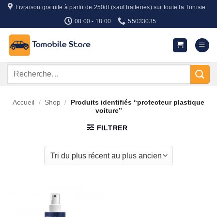
Passer
Livraison gratuite à partir de 250dt (sauf batteries) sur toute la Tunisie
au
08:00 - 18:00
55033035
contenu
Recherche
pour :
Accueil
/
Shop
/
Produits identifiés “protecteur plastique
voiture”
FILTRER