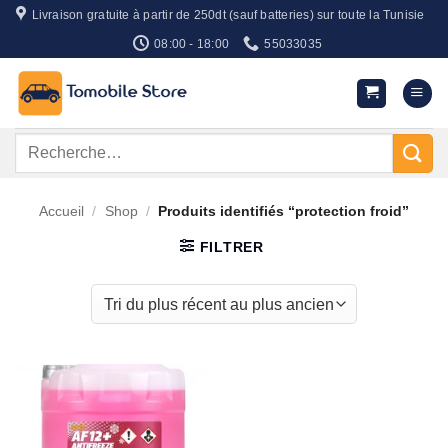
Passer
Livraison gratuite à partir de 250dt (sauf batteries) sur toute la Tunisie
au
08:00 - 18:00
55033035
contenu
Recherche
pour :
Accueil
/
Shop
/
Produits identifiés “protection froid”
FILTRER