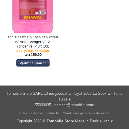
ADDITIFS ET LIQUIDES RADIATEUR
MANNOL Antigel AF12+
concentré (-40°) 10L
4.00 points de fidélité
د.ت
159.90
Ajouter au panier
Tomobile Store SARL 13 rue jaoudat al Hayat 2063 La Soukra - Tunis
Tunisie
55033035 -
contact@tomobile.store
Politique de confidentialité
Conditions générales de vente
Copyright 2026 ©
Tomobile Store
Made in Tunisia with ♥