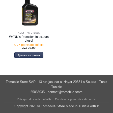
ADDITIFS DIESEL
WYNN’s Proection injecteurs
diesel
0.75 points de fidélité
د.ت
29.90
Ajouter au panier
Tomobile Store SARL 13 rue jaoudat al Hayat 2063 La Soukra - Tunis
Tunisie
55033035 -
contact@tomobile.store
Politique de confidentialité
Conditions générales de vente
Copyright 2026 ©
Tomobile Store
Made in Tunisia with ♥