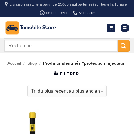
Passer
Livraison gratuite à partir de 250dt (sauf batteries) sur toute la Tunisie
au
08:00 - 18:00
55033035
contenu
Recherche
pour :
Accueil
/
Shop
/
Produits identifiés “protection injecteur”
FILTRER