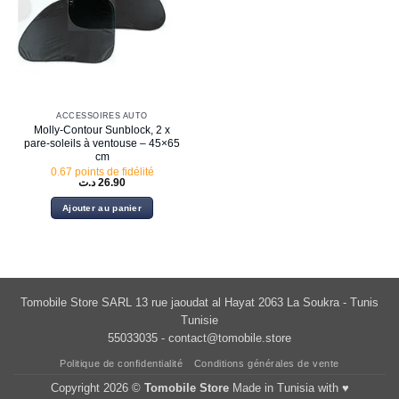
ACCESSOIRES AUTO
Molly-Contour Sunblock, 2 x
pare-soleils à ventouse – 45×65
cm
0.67 points de fidélité
د.ت
26.90
Ajouter au panier
Tomobile Store SARL 13 rue jaoudat al Hayat 2063 La Soukra - Tunis
Tunisie
55033035 -
contact@tomobile.store
Politique de confidentialité
Conditions générales de vente
Copyright 2026 ©
Tomobile Store
Made in Tunisia with ♥