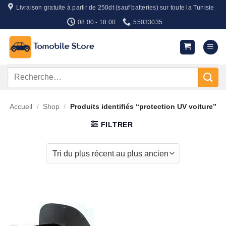
Passer
Livraison gratuite à partir de 250dt (sauf batteries) sur toute la Tunisie
au
08:00 - 18:00
55033035
contenu
Recherche
pour :
Accueil
/
Shop
/
Produits identifiés “protection UV voiture”
FILTRER