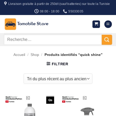
Passer
Livraison gratuite à partir de 250dt (sauf batteries) sur toute la Tunisie
au
08:00 - 18:00
55033035
contenu
Recherche
pour :
Accueil
/
Shop
/
Produits identifiés “quick shine”
FILTRER