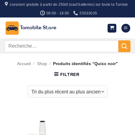
Passer
Livraison gratuite à partir de 250dt (sauf batteries) sur toute la Tunisie
au
08:00 - 18:00
55033035
contenu
Recherche
pour :
Accueil
/
Shop
/
Produits identifiés “Quixx noir”
FILTRER