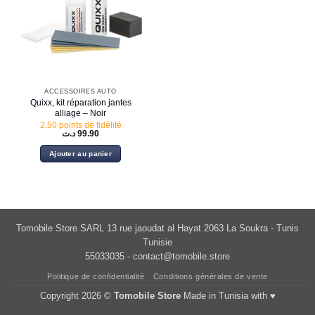
ACCESSOIRES AUTO
Quixx, kit réparation jantes
alliage – Noir
2.50 points de fidélité
د.ت
99.90
Ajouter au panier
Tomobile Store SARL 13 rue jaoudat al Hayat 2063 La Soukra - Tunis
Tunisie
55033035 -
contact@tomobile.store
Politique de confidentialité
Conditions générales de vente
Copyright 2026 ©
Tomobile Store
Made in Tunisia with ♥