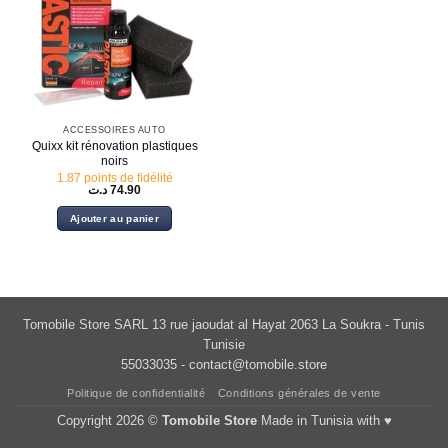
ACCESSOIRES AUTO
Quixx kit rénovation plastiques
noirs
1.87 points de fidélité
د.ت
74.90
Ajouter au panier
Tomobile Store SARL 13 rue jaoudat al Hayat 2063 La Soukra - Tunis
Tunisie
55033035 -
contact@tomobile.store
Politique de confidentialité
Conditions générales de vente
Copyright 2026 ©
Tomobile Store
Made in Tunisia with ♥