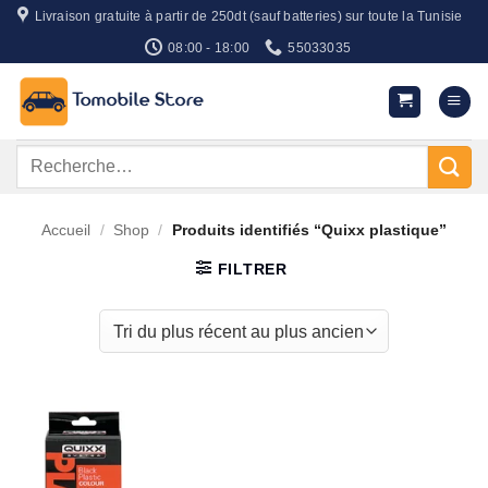
Passer
Livraison gratuite à partir de 250dt (sauf batteries) sur toute la Tunisie
au
08:00 - 18:00
55033035
contenu
Recherche
pour :
Accueil
/
Shop
/
Produits identifiés “Quixx plastique”
FILTRER