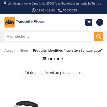
Passer
Livraison gratuite à partir de 250dt (sauf batteries) sur toute la Tunisie
au
08:00 - 18:00
55033035
contenu
Recherche
pour :
Accueil
/
Shop
/
Produits identifiés “raclette séchage auto”
FILTRER