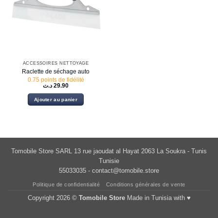
ACCESSOIRES NETTOYAGE
Raclette de séchage auto
0.75 points de fidélité
د.ت
29.90
Ajouter au panier
Tomobile Store SARL 13 rue jaoudat al Hayat 2063 La Soukra - Tunis
Tunisie
55033035 -
contact@tomobile.store
Politique de confidentialité
Conditions générales de vente
Copyright 2026 ©
Tomobile Store
Made in Tunisia with ♥